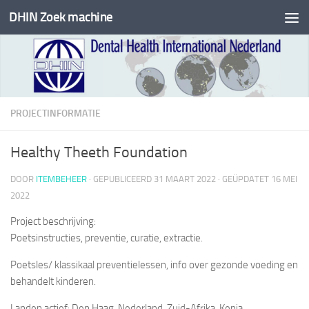
DHIN Zoek machine
Doorgaan naar inhoud
PROJECTINFORMATIE
Healthy Theeth Foundation
DOOR
ITEMBEHEER
· GEPUBLICEERD
31 MAART 2022
· GEÜPDATET
16 MEI
2022
Project beschrijving:
Poetsinstructies, preventie, curatie, extractie.
Poetsles/ klassikaal preventielessen, info over gezonde voeding en
behandelt kinderen.
Landen actief: Den Haag, Nederland, Zuid-Afrika, Kenia.