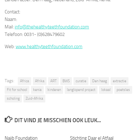
Contact:
Naam:
Mail:
info@thehealthyteethfoundation.com
Telefoon: 0031- (0)628479602
Web:
www.healthyteethfoundation.com
Tags:
Africa
Afrika
ART
BWS
curatie
Den haag
extractie
Fit for school
kenia
kinderen
langlopend project
lokaal
poetsles
scholing
Zuid-Afrika
DIT VIND JE MISSCHIEN OOK LEUK...
Najib Foundation
Stichting Daar el Atfaal