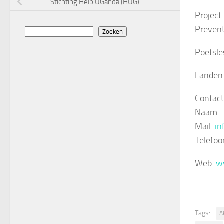
Stichting Help UGanda (HUG)
Project 
Prevent
Zoeken
Zoeken
Poetsle
Landen 
Contact
Naam:
Mail:
in
Telefoo
Web:
w
Tags:
A