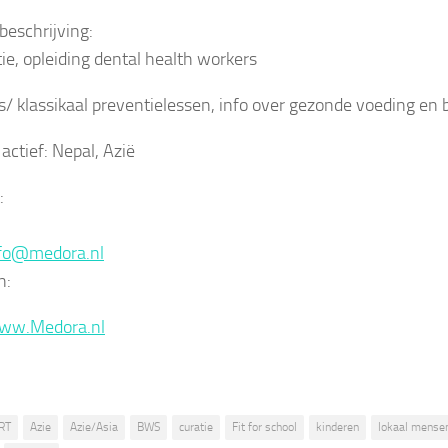
beschrijving:
ie, opleiding dental health workers
s/ klassikaal preventielessen, info over gezonde voeding en
actief: Nepal, Azië
:
fo@medora.nl
n:
ww.Medora.nl
RT
Azie
Azie/Asia
BWS
curatie
Fit for school
kinderen
lokaal mensen