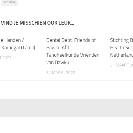
scholing
 VIND JE MISSCHIEN OOK LEUK...
e Handen /
Dental Dept. Friends of
Stichting 
Karangal (Tamil)
Bawku Afd.
Health Soc
Tandheelkunde Vrienden
Netherlan
T 2022
van Bawku
31 MAART 2
31 MAART 2022