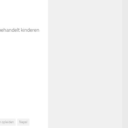
 behandelt kinderen
 opleiden
Nepal