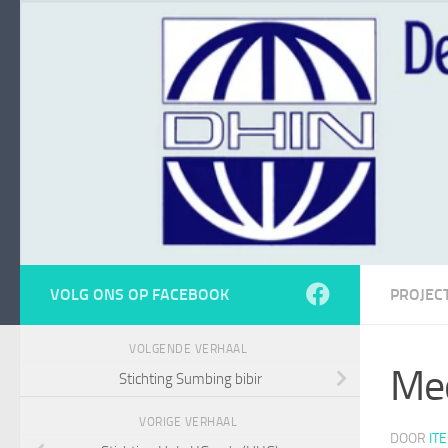
Doorgaan naar inhoud
VOLG ONS OP FACEBOOK
PROJEC
VOLGENDE VERHAAL
Med
Stichting Sumbing bibir
VORIGE VERHAAL
DOOR
IT