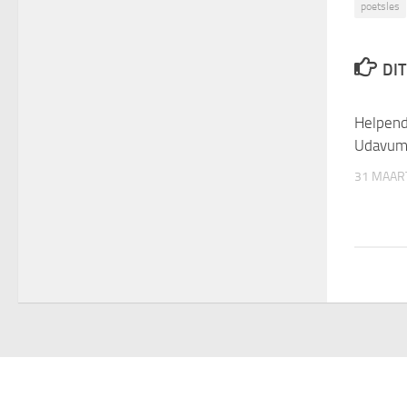
poetsles
DIT
Helpend
Udavum 
31 MAAR