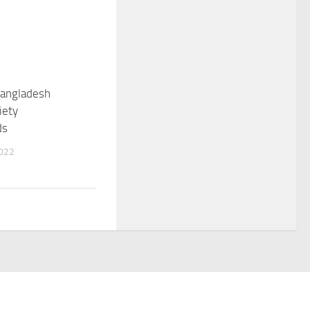
Bangladesh
iety
ds
022