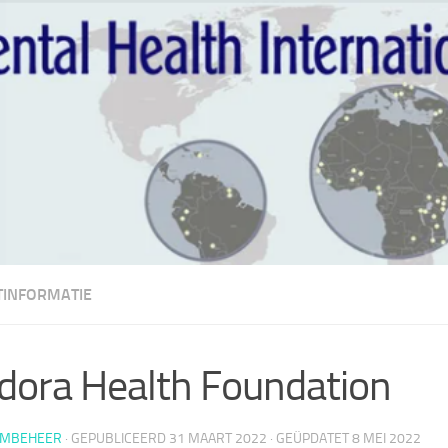
TINFORMATIE
ora Health Foundation
EMBEHEER
· GEPUBLICEERD
31 MAART 2022
· GEÜPDATET
8 MEI 2022