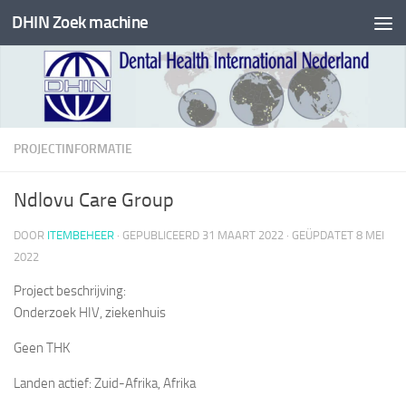
DHIN Zoek machine
Doorgaan naar inhoud
PROJECTINFORMATIE
Ndlovu Care Group
DOOR
ITEMBEHEER
· GEPUBLICEERD
31 MAART 2022
· GEÜPDATET
8 MEI
2022
Project beschrijving:
Onderzoek HIV, ziekenhuis
Geen THK
Landen actief: Zuid-Afrika, Afrika