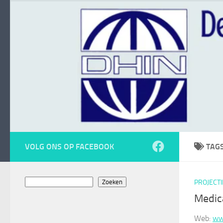
Doorgaan naar inhoud
VOLG ONS OP FACEBOOK
TAG
Zoeken
Zoeken
PROJECT
Medica
Web:
ww