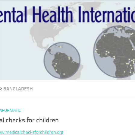
S:
BANGLADESH
INFORMATIE
l checks for children
w.medicalchecksforchildren.org