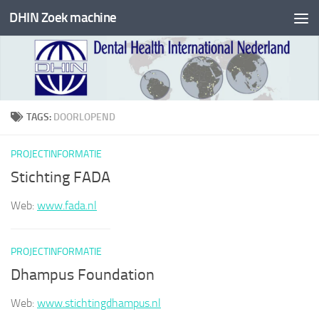
DHIN Zoek machine
Doorgaan naar inhoud
TAGS:
DOORLOPEND
PROJECTINFORMATIE
Stichting FADA
Web:
www.fada.nl
PROJECTINFORMATIE
Dhampus Foundation
Web:
www.stichtingdhampus.nl