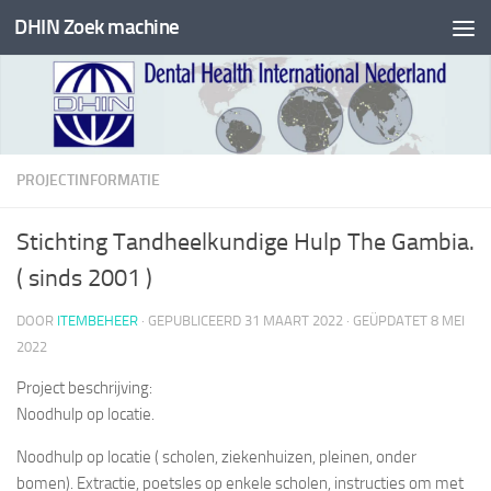
DHIN Zoek machine
Doorgaan naar inhoud
PROJECTINFORMATIE
Stichting Tandheelkundige Hulp The Gambia.
( sinds 2001 )
DOOR
ITEMBEHEER
· GEPUBLICEERD
31 MAART 2022
· GEÜPDATET
8 MEI
2022
Project beschrijving:
Noodhulp op locatie.
Noodhulp op locatie ( scholen, ziekenhuizen, pleinen, onder
bomen). Extractie, poetsles op enkele scholen, instructies om met