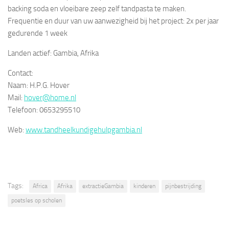
backing soda en vloeibare zeep zelf tandpasta te maken.
Frequentie en duur van uw aanwezigheid bij het project: 2x per jaar
gedurende 1 week
Landen actief: Gambia, Afrika
Contact:
Naam: H.P.G. Hover
Mail:
hover@home.nl
Telefoon: 0653295510
Web:
www.tandheelkundigehulpgambia.nl
Tags:
Africa
Afrika
extractieGambia
kinderen
pijnbestrijding
poetsles op scholen